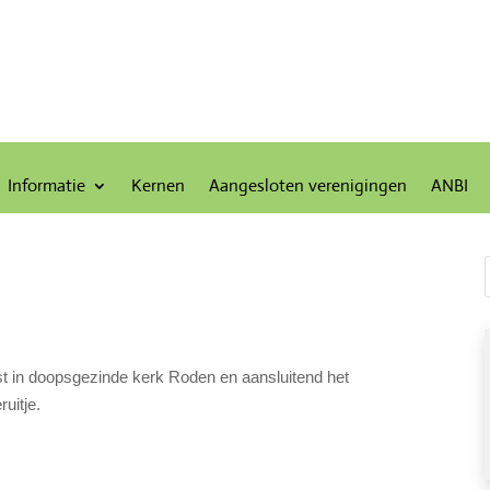
Informatie
Kernen
Aangesloten verenigingen
ANBI
t in doopsgezinde kerk Roden en aansluitend het
uitje.