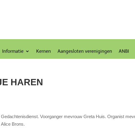
Informatie
Kernen
Aangesloten verenigingen
ANBI
JE HAREN
Gedachtenisdienst. Voorganger mevrouw Greta Huis. Organist me
Alice Brons.