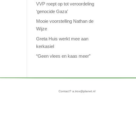
VVP roept op tot veroordeling
‘genocide Gaza’
Mooie voorstelling Nathan de
Wijze
Greta Huis werkt mee aan
kerkasiel
“Geen vlees en kaas meer”
Contact? a.trox@planet.nl