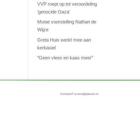
VVP roept op tot veroordeling
‘genocide Gaza’
Mooie voorstelling Nathan de
Wijze
Greta Huis werkt mee aan
kerkasiel
“Geen vlees en kaas meer”
Contact? a.trox@planet.nl