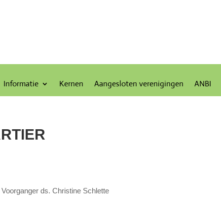
Informatie
Kernen
Aangesloten verenigingen
ANBI
RTIER
Voorganger ds. Christine Schlette