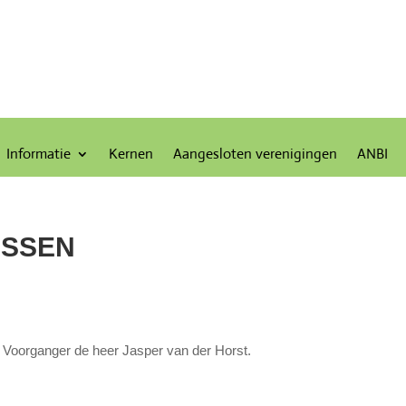
Informatie
Kernen
Aangesloten verenigingen
ANBI
ASSEN
Voorganger de heer Jasper van der Horst.