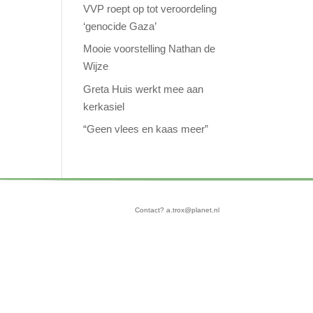
VVP roept op tot veroordeling
‘genocide Gaza’
Mooie voorstelling Nathan de
Wijze
Greta Huis werkt mee aan
kerkasiel
“Geen vlees en kaas meer”
Contact? a.trox@planet.nl