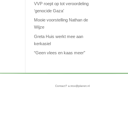
VVP roept op tot veroordeling
‘genocide Gaza’
Mooie voorstelling Nathan de
Wijze
Greta Huis werkt mee aan
kerkasiel
“Geen vlees en kaas meer”
Contact? a.trox@planet.nl