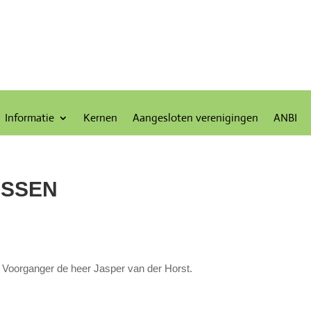
Informatie
Kernen
Aangesloten verenigingen
ANBI
ASSEN
Voorganger de heer Jasper van der Horst.