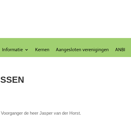
Informatie
Kernen
Aangesloten verenigingen
ANBI
ASSEN
Voorganger de heer Jasper van der Horst.