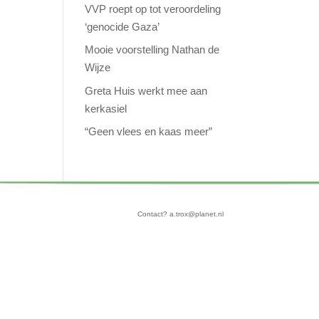
VVP roept op tot veroordeling
‘genocide Gaza’
Mooie voorstelling Nathan de
Wijze
Greta Huis werkt mee aan
kerkasiel
“Geen vlees en kaas meer”
Contact? a.trox@planet.nl