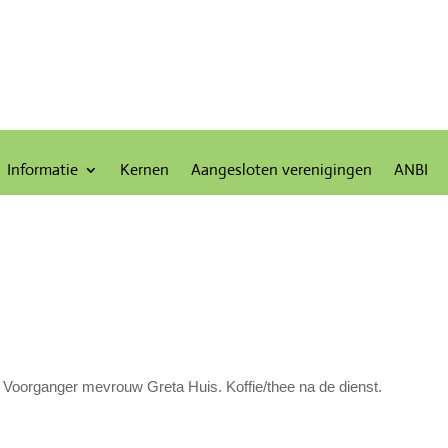
Informatie
Kernen
Aangesloten verenigingen
ANBI
Voorganger mevrouw Greta Huis. Koffie/thee na de dienst.