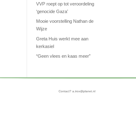
VVP roept op tot veroordeling
‘genocide Gaza’
Mooie voorstelling Nathan de
Wijze
Greta Huis werkt mee aan
kerkasiel
“Geen vlees en kaas meer”
Contact? a.trox@planet.nl