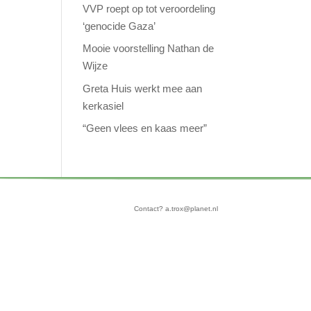
VVP roept op tot veroordeling
‘genocide Gaza’
Mooie voorstelling Nathan de
Wijze
Greta Huis werkt mee aan
kerkasiel
“Geen vlees en kaas meer”
Contact? a.trox@planet.nl