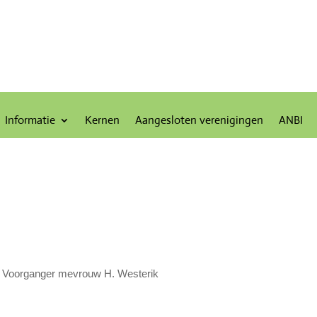
Informatie
Kernen
Aangesloten verenigingen
ANBI
Voorganger mevrouw H. Westerik