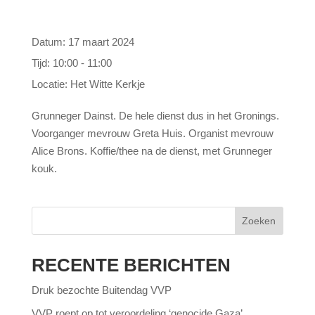
Datum:
17 maart 2024
Tijd:
10:00 - 11:00
Locatie:
Het Witte Kerkje
Grunneger Dainst. De hele dienst dus in het Gronings.
Voorganger mevrouw Greta Huis. Organist mevrouw
Alice Brons. Koffie/thee na de dienst, met Grunneger
kouk.
Zoeken
RECENTE BERICHTEN
Druk bezochte Buitendag VVP
VVP roept op tot veroordeling ‘genocide Gaza’