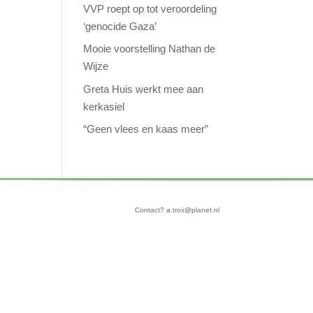
VVP roept op tot veroordeling
‘genocide Gaza’
Mooie voorstelling Nathan de
Wijze
Greta Huis werkt mee aan
kerkasiel
“Geen vlees en kaas meer”
Contact? a.trox@planet.nl