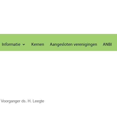
Informatie
Kernen
Aangesloten verenigingen
ANBI
Voorganger ds. H. Leegte